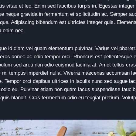
is vitae et leo. Enim sed faucibus turpis in. Egestas integer 
ue neque gravida in fermentum et sollicitudin ac. Semper au
ue. Adipiscing bibendum est ultricies integer quis. Element
a enim nec.
ue id diam vel quam elementum pulvinar. Varius vel pharetra
 eros donec ac odio tempor orci. Rhoncus est pellentesque e
bulum sed arcu non odio euismod lacinia at. Amet tellus cras
es mi tempus imperdiet nulla. Viverra maecenas accumsan lacu
. Tempor orci dapibus ultrices in iaculis nunc sed augue lac
m odio eu. Pulvinar etiam non quam lacus suspendisse fauci
quis blandit. Cras fermentum odio eu feugiat pretium. Volutpa