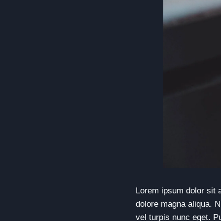
Lorem ipsum dolor sit a
dolore magna aliqua. N
vel turpis nunc eget. P