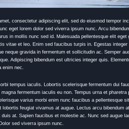
met, consectetur adipiscing elit, sed do eiusmod tempor inci
unc eget lorem dolor sed viverra ipsum nunc. Arcu bibendum
urus in mollis nunc sed id. Malesuada pellentesque elit eget
is vitae et leo. Enim sed faucibus turpis in. Egestas integer 
ue neque gravida in fermentum et sollicitudin ac. Semper au
ue. Adipiscing bibendum est ultricies integer quis. Element
a enim nec.
 morbi tempus iaculis. Lobortis scelerisque fermentum dui fa
et magna fermentum iaculis eu non. Tempus urna et pharetr
celerisque varius morbi enim nunc faucibus a pellentesque sit
t lobortis feugiat vivamus at augue. Lectus arcu bibendum at
 duis at. Sapien faucibus et molestie ac. Nunc sed augue lac
Dolor sed viverra ipsum nunc.