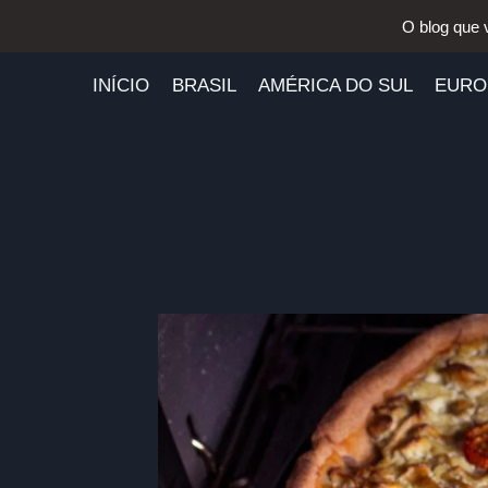
Pular
O blog que 
para
o
INÍCIO
BRASIL
AMÉRICA DO SUL
EURO
Conteúdo