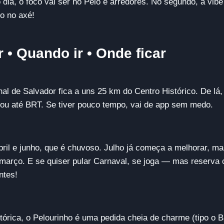
o dia, o foco vai ser no Pelô e arredores. No segundo, a vib
ro no axé!
• Quando ir • Onde ficar
nal de Salvador fica a uns 25 km do Centro Histórico. De lá
, ou até BRT. Se tiver pouco tempo, vai de app sem medo.
bril e junho, que é chuvoso. Julho já começa a melhorar, ma
 março. E se quiser pular Carnaval, se joga — mas reserva
ntes!
tórica, o Pelourinho é uma pedida cheia de charme (tipo o B