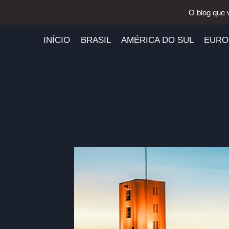
Pular
O blog que 
para
o
INÍCIO
BRASIL
AMÉRICA DO SUL
EURO
Conteúdo