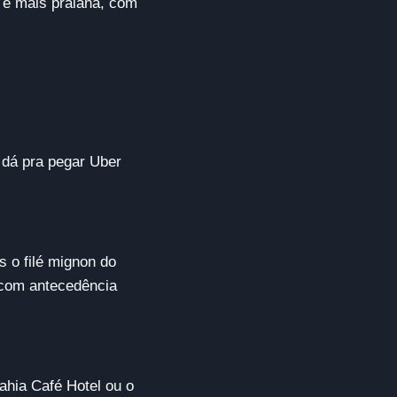
e é mais praiana, com
, dá pra pegar Uber
s o filé mignon do
 com antecedência
ahia Café Hotel ou o