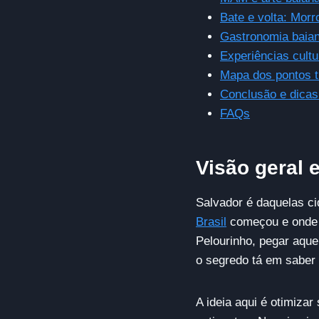
Bate e volta: Morr
Gastronomia baian
Experiências cult
Mapa dos pontos t
Conclusão e dicas 
FAQs
Visão geral e
Salvador é daquelas c
Brasil
começou e onde a
Pelourinho, pegar aque
o segredo tá em saber 
A ideia aqui é otimiza