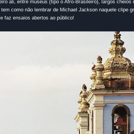
eiro ali, entre museus (tipo o Afro-Brasileiro), largos cheios
o tem como não lembrar de Michael Jackson naquele clipe g
 faz ensaios abertos ao público!