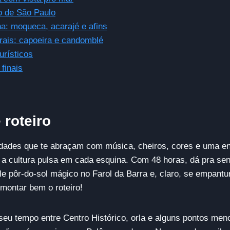
o de São Paulo
a: moqueca, acarajé e afins
urais: capoeira e candomblé
urísticos
finais
 roteiro
idades que te abraçam com música, cheiros, cores e uma en
 cultura pulsa em cada esquina. Com 48 horas, dá pra sent
le pôr-do-sol mágico no Farol da Barra e, claro, se empantu
montar bem o roteiro!
r seu tempo entre Centro Histórico, orla e alguns pontos me