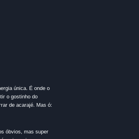
ergia única. É onde o
ir o gostinho do
rrar de acarajé. Mas ó:
nos óbvios, mas super