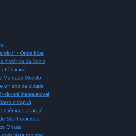
ro
ndo ir • Onde ficar
o histórico da Bahia
 a fé baiana
 e Mercado Modelo
e o ritmo da cidade
ôr-do-sol inesquecível
Barra e Itapuã
te boêmia e acarajé
 de São Francisco
 os Orixás
 com vista pro mar