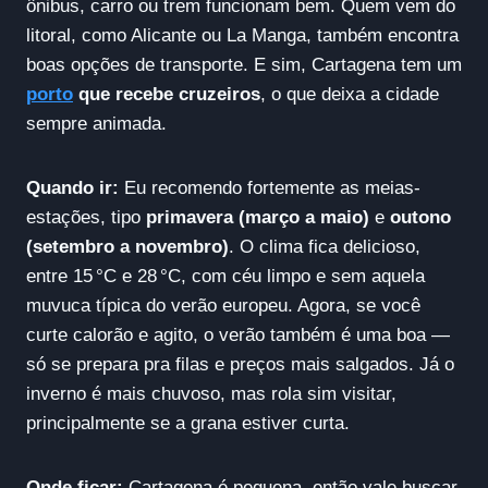
ônibus, carro ou trem funcionam bem. Quem vem do
litoral, como Alicante ou La Manga, também encontra
boas opções de transporte. E sim, Cartagena tem um
porto
que recebe cruzeiros
, o que deixa a cidade
sempre animada.
Quando ir:
Eu recomendo fortemente as meias-
estações, tipo
primavera (março a maio)
e
outono
(setembro a novembro)
. O clima fica delicioso,
entre 15 °C e 28 °C, com céu limpo e sem aquela
muvuca típica do verão europeu. Agora, se você
curte calorão e agito, o verão também é uma boa —
só se prepara pra filas e preços mais salgados. Já o
inverno é mais chuvoso, mas rola sim visitar,
principalmente se a grana estiver curta.
Onde ficar:
Cartagena é pequena, então vale buscar